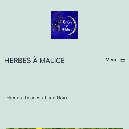
Aller
au
contenu
HERBES À MALICE
Menu
Home
/
Tisanes
/ Lune Noire