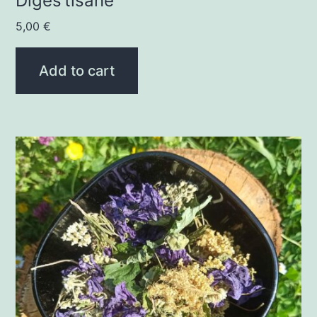
Diges’tisane
5,00
€
Add to cart